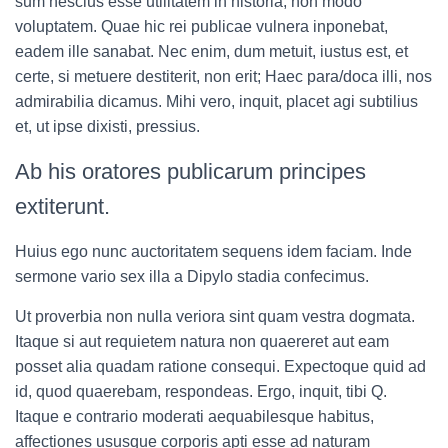
sum nescius esse utilitatem in historia, non modo
voluptatem. Quae hic rei publicae vulnera inponebat,
eadem ille sanabat. Nec enim, dum metuit, iustus est, et
certe, si metuere destiterit, non erit; Haec para/doca illi, nos
admirabilia dicamus. Mihi vero, inquit, placet agi subtilius
et, ut ipse dixisti, pressius.
Ab his oratores publicarum principes
extiterunt.
Huius ego nunc auctoritatem sequens idem faciam. Inde
sermone vario sex illa a Dipylo stadia confecimus.
Ut proverbia non nulla veriora sint quam vestra dogmata.
Itaque si aut requietem natura non quaereret aut eam
posset alia quadam ratione consequi. Expectoque quid ad
id, quod quaerebam, respondeas. Ergo, inquit, tibi Q.
Itaque e contrario moderati aequabilesque habitus,
affectiones ususque corporis apti esse ad naturam