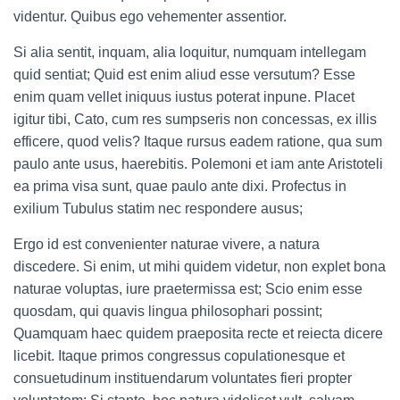
videntur. Quibus ego vehementer assentior.
Si alia sentit, inquam, alia loquitur, numquam intellegam
quid sentiat; Quid est enim aliud esse versutum? Esse
enim quam vellet iniquus iustus poterat inpune. Placet
igitur tibi, Cato, cum res sumpseris non concessas, ex illis
efficere, quod velis? Itaque rursus eadem ratione, qua sum
paulo ante usus, haerebitis. Polemoni et iam ante Aristoteli
ea prima visa sunt, quae paulo ante dixi. Profectus in
exilium Tubulus statim nec respondere ausus;
Ergo id est convenienter naturae vivere, a natura
discedere. Si enim, ut mihi quidem videtur, non explet bona
naturae voluptas, iure praetermissa est; Scio enim esse
quosdam, qui quavis lingua philosophari possint;
Quamquam haec quidem praeposita recte et reiecta dicere
licebit. Itaque primos congressus copulationesque et
consuetudinum instituendarum voluntates fieri propter