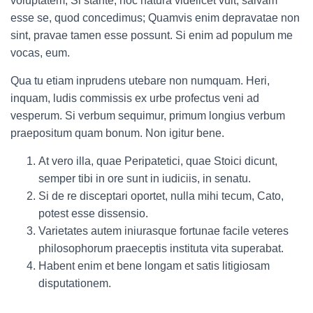
voluptatem; Si stante, hoc natura videlicet vult, salvam
esse se, quod concedimus; Quamvis enim depravatae non
sint, pravae tamen esse possunt. Si enim ad populum me
vocas, eum.
Qua tu etiam inprudens utebare non numquam. Heri,
inquam, ludis commissis ex urbe profectus veni ad
vesperum. Si verbum sequimur, primum longius verbum
praepositum quam bonum. Non igitur bene.
At vero illa, quae Peripatetici, quae Stoici dicunt,
semper tibi in ore sunt in iudiciis, in senatu.
Si de re disceptari oportet, nulla mihi tecum, Cato,
potest esse dissensio.
Varietates autem iniurasque fortunae facile veteres
philosophorum praeceptis instituta vita superabat.
Habent enim et bene longam et satis litigiosam
disputationem.