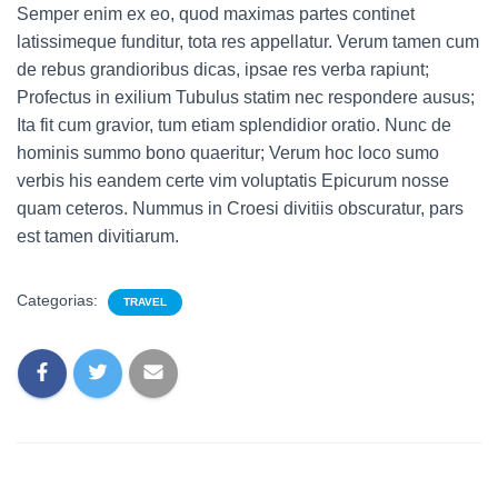
Semper enim ex eo, quod maximas partes continet
latissimeque funditur, tota res appellatur. Verum tamen cum
de rebus grandioribus dicas, ipsae res verba rapiunt;
Profectus in exilium Tubulus statim nec respondere ausus;
Ita fit cum gravior, tum etiam splendidior oratio. Nunc de
hominis summo bono quaeritur; Verum hoc loco sumo
verbis his eandem certe vim voluptatis Epicurum nosse
quam ceteros. Nummus in Croesi divitiis obscuratur, pars
est tamen divitiarum.
Categorias:
TRAVEL