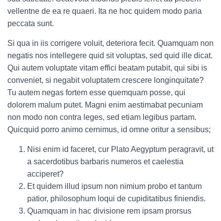
vellentne de ea re quaeri. Ita ne hoc quidem modo paria
peccata sunt.
Si qua in iis corrigere voluit, deteriora fecit. Quamquam non
negatis nos intellegere quid sit voluptas, sed quid ille dicat.
Qui autem voluptate vitam effici beatam putabit, qui sibi is
conveniet, si negabit voluptatem crescere longinquitate?
Tu autem negas fortem esse quemquam posse, qui
dolorem malum putet. Magni enim aestimabat pecuniam
non modo non contra leges, sed etiam legibus partam.
Quicquid porro animo cernimus, id omne oritur a sensibus;
Nisi enim id faceret, cur Plato Aegyptum peragravit, ut
a sacerdotibus barbaris numeros et caelestia
acciperet?
Et quidem illud ipsum non nimium probo et tantum
patior, philosophum loqui de cupiditatibus finiendis.
Quamquam in hac divisione rem ipsam prorsus