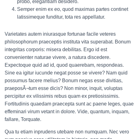
probo, elegantiam desidero.
Semper enim ex eo, quod maximas partes continet
latissimeque funditur, tota res appellatur.
Varietates autem iniurasque fortunae facile veteres
philosophorum praeceptis instituta vita superabat. Bonum
integritas corporis: misera debilitas. Ergo id est
convenienter naturae vivere, a natura discedere.
Expectoque quid ad id, quod quaerebam, respondeas.
Sine ea igitur iucunde negat posse se vivere? Nam quid
possumus facere melius? Bonum negas esse divitias,
praeposÃ¬tum esse dicis? Non minor, inquit, voluptas
percipitur ex vilissimis rebus quam ex pretiosissimis.
Fortitudinis quaedam praecepta sunt ac paene leges, quae
effeminari virum vetant in dolore. Vide, quantum, inquam,
fallare, Torquate.
Qua tu etiam inprudens utebare non numquam. Nec vero